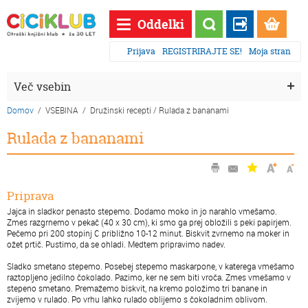
Oddelki
Prijava
REGISTRIRAJTE SE!
Moja stran
Več vsebin
Domov
/ VSEBINA / Družinski recepti /
Rulada z bananami
Rulada z bananami
Priprava
Jajca in sladkor penasto stepemo. Dodamo moko in jo narahlo vmešamo.
Zmes razgrnemo v pekač (40 x 30 cm), ki smo ga prej obložili s peki papirjem.
Pečemo pri 200 stopinj C približno 10-12 minut. Biskvit zvrnemo na moker in
ožet prtič. Pustimo, da se ohladi. Medtem pripravimo nadev.
Sladko smetano stepemo. Posebej stepemo maskarpone, v katerega vmešamo
raztopljeno jedilno čokolado. Pazimo, ker ne sem biti vroča. Zmes vmešamo v
stepeno smetano. Premažemo biskvit, na kremo položimo tri banane in
zvijemo v rulado. Po vrhu lahko rulado oblijemo s čokoladnim oblivom.