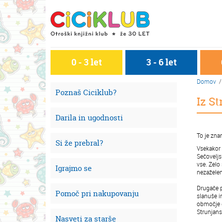
0 - 3 let
3 - 6 let
Domov
/ 
Poznaš Ciciklub?
Iz St
Darila in ugodnosti
To je znan
Si že prebral?
Vsekakor 
Sečoveljs
vse. Zelo
Igrajmo se
nezaželen
Drugače p
Pomoč pri nakupovanju
slanuše i
območje do
Strunjans
Nasveti za starše