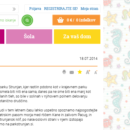
Prijava
REGISTRIRAJTE SE!
Moja stran
0 € / 0 izdelkov
no iskanje
Šola
Za vaš dom
18.07.2014
parku Strunjan, kjer rastlin pdobno kot v krajevnem parku
i smela biti niti ena sama, danes pa ne sme biti ena manj kot
 slanih tleh, so bile v solinah v njihovem polnem delovanju
otanično druščino.
kajti tudi v tem letnem času lahko uspešno spoznamo najpogostejše
-metrskim pasom morja med rtičem Kane in zalivom Pacug, in
strunjanski klif, po naravoslovni strani v njem izstopajo
mo na parkstrunjan.si.