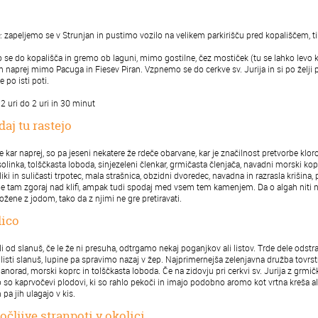
: zapeljemo se v Strunjan in pustimo vozilo na velikem parkirišču pred kopališčem, ti
se do kopališča in gremo ob laguni, mimo gostilne, čez mostiček (tu se lahko levo 
in naprej mimo Pacuga in Fiesev Piran. Vzpnemo se do cerkve sv. Jurija in si po želj
 po isti poti.
 2 uri do 2 uri in 30 minut
daj tu rastejo
e kar naprej, so pa jeseni nekatere že rdeče obarvane, kar je značilnost pretvorbe klor
solinka, tolščkasta loboda, sinjezeleni členkar, grmičasta členjača, navadni morski k
liki in suličasti trpotec, mala strašnica, obzidni dvoredec, navadna in razrasla krišina,
 le tam zgoraj nad klifi, ampak tudi spodaj med vsem tem kamenjem. Da o algah niti n
ložene z jodom, tako da z njimi ne gre pretiravati.
lico
li od slanuš, če le že ni presuha, odtrgamo nekaj poganjkov ali listov. Trde dele ods
li listi slanuš, lupine pa spravimo nazaj v žep. Najprimernejša zelenjavna družba tovr
slanorad, morski koprc in tolščkasta loboda. Če na zidovju pri cerkvi sv. Jurija z gr
To so kaprvočevi plodovi, ki so rahlo pekoči in imajo podobno aromo kot vrtna kreša a
pa jih ulagajo v kis.
očljive stranpoti v okolici