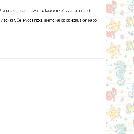
V Piranu si ogledamo akvarij, o katerem več izvemo na spletni
visok klif. Če je voda nizka, gremo kar ob obrežju, sicer pa po