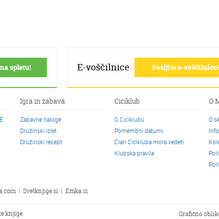
E-voščilnice
na spletu!
Pošljite e-voščilnico!
Igra in zabava
Ciciklub
O 
CE
Zabavne naloge
O Ciciklubu
O s
Družinski izlet
Pomembni datumi
Inf
Družinski recept
Član Cicikluba mora vedeti
Kol
Klubska pravila
Pol
Pol
a.com
|
Svetknjige.si
|
Emka.si
e knjige.
Grafično obli