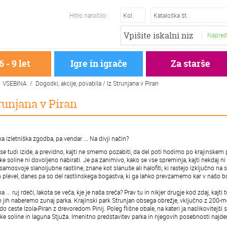
Hitro naročilo:
Napred
6 - 9 let
Igre in igrače
Za starše
VSEBINA / Dogodki, akcije, povabila /
Iz Strunjana v Piran
runjana v Piran
a izletniška zgodba, pa vendar ... Na divji način?
se tudi izide, a previdno, kajti ne smemo pozabiti, da del poti hodimo po krajinskem 
ke soline ni dovoljeno nabirati. Je pa zanimivo, kako se vse spreminja, kajti nekdaj n
 samosvoje slanoljubne rastline, znane kot slanuše ali halofiti, ki rastejo izključno na
 plevel, danes pa so del rastlinskega bogastva, ki ga lahko prevzamemo kar v našo b
a ... ruj rdeči, lakota se veča, kje je naša sreča? Prav tu in nikjer drugje kod zdaj, 
n jih naberemo zunaj parka. Krajinski park Strunjan obsega obrežje, vključno z 200
 ceste Izola-Piran z drevoredom Pinij. Poleg flišne obale, na kateri ja naslikovitejši 
ke soline in laguna Stjuža. Imenitno predstavitev parka in njegovih posebnosti najde