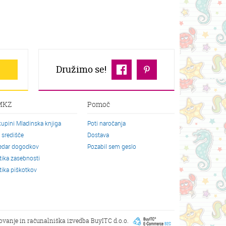
Družimo se!
MKZ
Pomoč
kupini Mladinska knjiga
Poti naročanja
o središče
Dostava
edar dogodkov
Pozabil sem geslo
itika zasebnosti
itika piškotkov
kovanje in računalniška izvedba
BuyITC d.o.o.