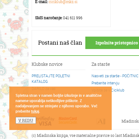
E-mail:
ciciklub@mkz.si
SMS naročanje:
041 611 996
Postani naš član
Izpolnite pristopnico 
Klubske novice
Za starše
PRELISTAJTE POLETNI
Nasveti za starše - POČITNI
KATALOG
Preberite intervju
DARILO za vas
Vpišite se v Ciciklub
Spletna stran v namen boljše izkušnje in v analitične
Cicikotički
namene uporablja neškodljive piškote. Z
nadaljevanjem se strinjate z njihovo uporabo. Več
preberite
tukaj
.
V REDU
Mladinsk
(c) Mladinska knjiga, vse materialne pravice so last Mladinsk