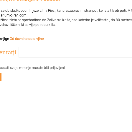
se ob sladkovodnih jezercih v Fiesi, kar pravzaprav ni stranpot, ker sta tik ob poti. 
uarium-piran.com.
žitev izleta se sprehodimo do Zaliva sv. Križa, nad katerim je veličastni, do 80 metrov 
zdraviliščem, ki se vije po robu klifa.
z knjige
Od davnine do divjine
ntarji
oddati svoje mnenje morate biti prijavljeni.