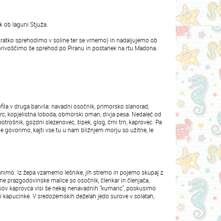
k ob laguni Stjuža.
kratko sprehodimo v soline ter se vrnemo) in nadaljujemo ob
i privoščimo še sprehod po Piranu in postanek na rtu Madona.
ofila v druga barvila: navadni osočnik, primorsko slanorad,
oprc, kopjelistna loboda, obmorski oman, divja pesa. Nedaleč od
 potrošnik, gozdni slezenovec, šipek, glog, črni trn, kaprovec. Pa
e govorimo, kajti vse tu u nam bližnjem morju so užitne, le
tranimo. Iz žepa vzamemo lešnike, jih stremo in pojemo skupaj z
stne prazgodovinske malice so osočnik, členkar in členjača,
mičkov kaprovca visi še nekaj nenavadnih "kumaric", poskusimo
li kapucinke. V sredozemskih deželah jedo surove v solatah,