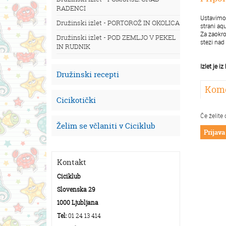
RADENCI
Ustavimo 
Družinski izlet - PORTOROŽ IN OKOLICA
strani aq
Za zaokro
Družinski izlet - POD ZEMLJO V PEKEL
stezi nad 
IN RUDNIK
Izlet je i
Družinski recepti
Kome
Cicikotički
Če želite 
Želim se včlaniti v Ciciklub
Prijava
Kontakt
Ciciklub
Slovenska 29
1000 Ljubljana
Tel:
01 24 13 414