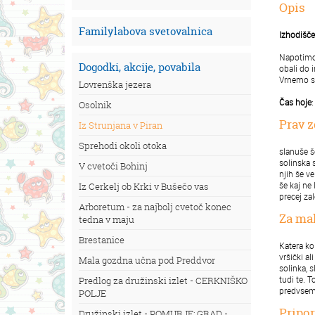
Opis
Familylabova svetovalnica
Izhodišče
Napotimo 
Dogodki, akcije, povabila
obali do 
Vrnemo se
Lovrenška jezera
Čas hoje
:
Osolnik
Prav z
Iz Strunjana v Piran
Sprehodi okoli otoka
slanuše š
solinska 
V cvetoči Bohinj
njih še ve
še kaj ne
Iz Cerkelj ob Krki v Bušečo vas
precej za
Arboretum - za najbolj cvetoč konec
Za ma
tedna v maju
Brestanice
Katera ko
vršički a
Mala gozdna učna pod Preddvor
solinka, 
tudi te. 
Predlog za družinski izlet - CERKNIŠKO
predvsem 
POLJE
Pripor
Družinski izlet - POMURJE: GRAD -