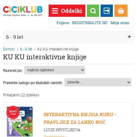
Oddelki
Prijava
REGISTRIRAJTE SE!
Moja stran
6 - 9 let
Domov
/
6 - 9 let
/
KU KU interaktivne knjige
KU KU interaktivne knjige
Razvrsti po:
Preverite zalogo po klubskih centrih:
Prikazanih 22 izdelkov
INTERAKTIVNA KNJIGA KUKU -
PRAVLJICE ZA LAHKO NOČ
LUCIE KRYSTLIKOVA
Podrobnosti >