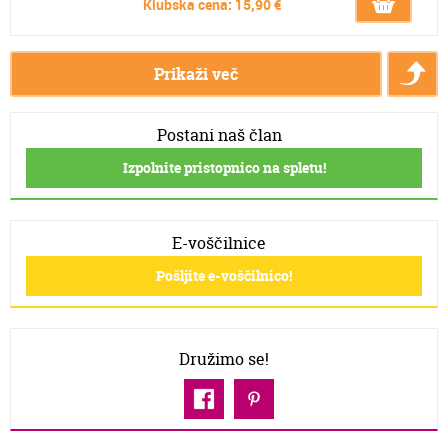
Klubska cena: 15,90 €
Prikaži več
Postani naš član
Izpolnite pristopnico na spletu!
E-voščilnice
Pošljite e-voščilnico!
Družimo se!