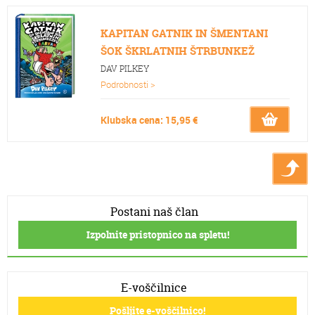
KAPITAN GATNIK IN ŠMENTANI
ŠOK ŠKRLATNIH ŠTRBUNKEŽ
DAV PILKEY
Podrobnosti >
Klubska cena: 15,95 €
Postani naš član
Izpolnite pristopnico na spletu!
E-voščilnice
Pošljite e-voščilnico!