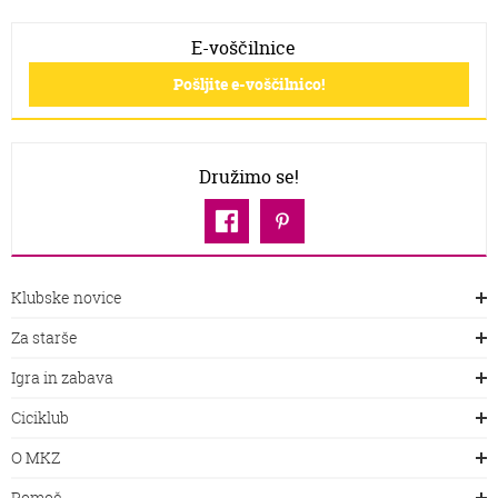
E-voščilnice
Pošljite e-voščilnico!
Družimo se!
Klubske novice
Za starše
Igra in zabava
Ciciklub
O MKZ
Pomoč