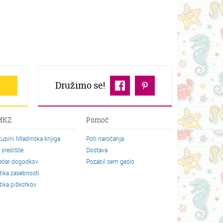
Družimo se!
MKZ
Pomoč
kupini Mladinska knjiga
Poti naročanja
o središče
Dostava
edar dogodkov
Pozabil sem geslo
itika zasebnosti
itika piškotkov