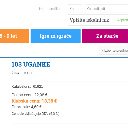
Hitro naročilo:
Napred
6 - 9 let
Igre in igrače
Za starše
< Izberite predh
103 UGANKE
ŽIGA KOSEC
Kataloška št.:
61921
Redna cena: 22,98 €
Klubska cena: 18,38 €
Prihranite: 4,60 €
Cene že vključujejo DDV (5,0 %)