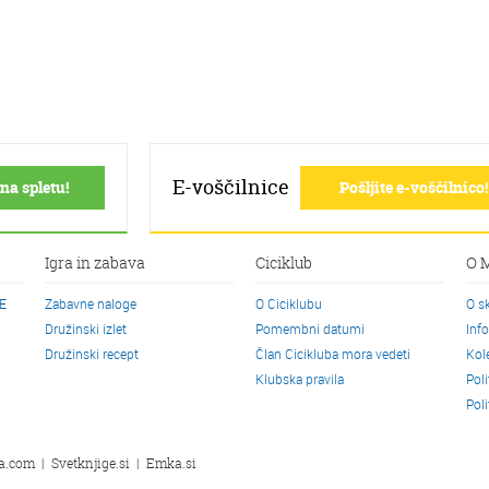
E-voščilnice
na spletu!
Pošljite e-voščilnico!
Igra in zabava
Ciciklub
O 
CE
Zabavne naloge
O Ciciklubu
O s
Družinski izlet
Pomembni datumi
Inf
Družinski recept
Član Cicikluba mora vedeti
Kol
Klubska pravila
Pol
Pol
a.com
|
Svetknjige.si
|
Emka.si