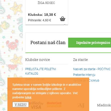
ŽIGA KOSEC
Klubska: 18,38 €
Prihranite: 4,60 €
Postani naš član
Izpolnite pristopnico 
Klubske novice
Za starše
PRELISTAJTE POLETNI
Nasveti za starše - POČITNI
KATALOG
Preberite intervju
DARILO za vas
Vpišite se v Ciciklub
Spletna stran v namen boljše izkušnje in v analitične
Cicikotički
namene uporablja neškodljive piškote. Z
nadaljevanjem se strinjate z njihovo uporabo. Več
preberite
tukaj
.
V REDU
Mladinsk