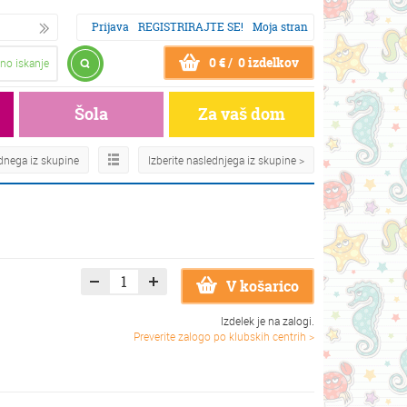
Prijava
REGISTRIRAJTE SE!
Moja stran
0 € / 0 izdelkov
no iskanje
Šola
Za vaš dom
odnega iz skupine
Izberite naslednjega iz skupine >
V košarico
Izdelek je na zalogi.
Preverite zalogo po klubskih centrih >