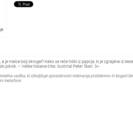
 a je malce bolj okrogel? Kako se reče hiški iz papirja, ki je zgrajena iz b
i piknik. – Velike tiskane črke. Ilustriral Peter Škerl. 3+
miselna vadba, ki izboljšuje sposobnosti reševanja problemov in bogati bese
in metafore.