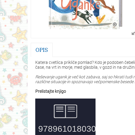
OPIS
Katera cvetlica prikliče pomlad? Kdo je podoben čebeli,
čase, na vrt in morje, med glasbila, v gozd in na družinsk
Reševanje ugank je več kot zabava, saj so hkrati tudi 
različne situacije in spoznavajo večpomenske besede 
Prelistajte knjigo