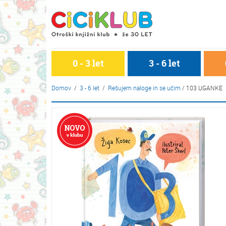
0 - 3 let
3 - 6 let
Domov
/
3 - 6 let
/
Rešujem naloge in se učim
/
103 UGANKE