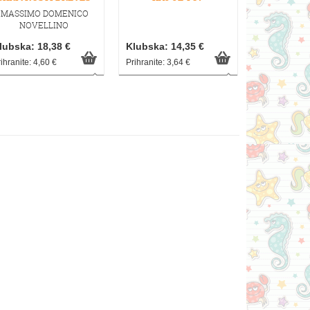
+ZABAVNE
MASSIMO DOMENICO
NALE
NOVELLINO
lubska: 18,38 €
Klubska: 14,35 €
Klubska: 1
ihranite: 4,60 €
Prihranite: 3,64 €
Prihranite: 4