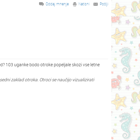
Oddaj mnenje
Natisni
Pošlji
esed? 103 uganke bodo otroke popeljale skozi vse letne
dni zaklad otroka. Otroci se naučijo vizualizirati