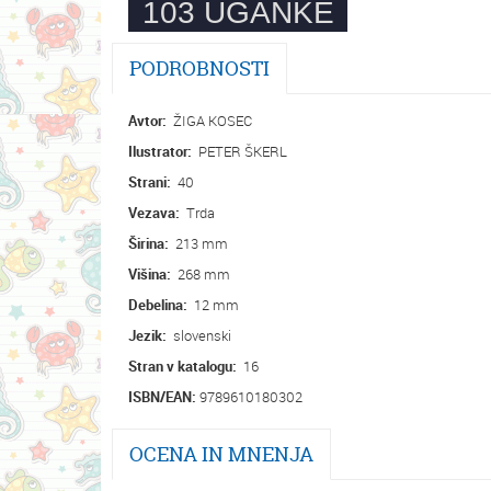
PODROBNOSTI
Avtor:
ŽIGA KOSEC
Ilustrator:
PETER ŠKERL
Strani:
40
Vezava:
Trda
Širina:
213 mm
Višina:
268 mm
Debelina:
12 mm
Jezik:
slovenski
Stran v katalogu:
16
ISBN/EAN:
9789610180302
OCENA IN MNENJA