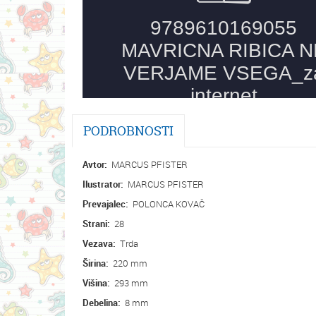
PODROBNOSTI
Avtor:
MARCUS PFISTER
Ilustrator:
MARCUS PFISTER
Prevajalec:
POLONCA KOVAČ
Strani:
28
Vezava:
Trda
Širina:
220 mm
Višina:
293 mm
Debelina:
8 mm