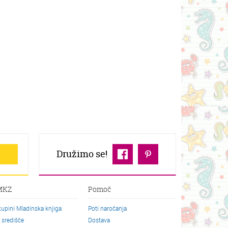
Družimo se!
MKZ
Pomoč
kupini Mladinska knjiga
Poti naročanja
o središče
Dostava