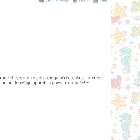
Oddaj mnenje
Natisni
Pošlji
druge ribe, npr. da na dnu morja tiči čep, skozi katerega
ojo bujno domišljijo uporabila povsem drugače! –