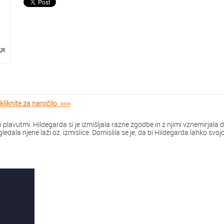
knite za naročilo >>>
mi plavutmi. Hildegarda si je izmišljala razne zgodbe in z njimi vznemirjala 
gledala njene laži oz. izmislice. Domislila se je, da bi Hildegarda lahko sv