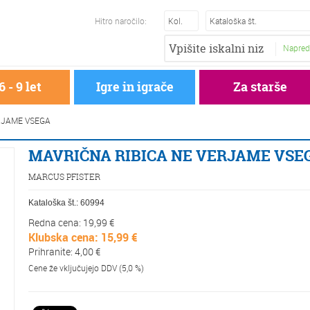
Hitro naročilo:
Napred
6 - 9 let
Igre in igrače
Za starše
RJAME VSEGA
MAVRIČNA RIBICA NE VERJAME VSE
MARCUS PFISTER
Kataloška št.:
60994
Redna cena: 19,99 €
Klubska cena: 15,99 €
Prihranite: 4,00 €
Cene že vključujejo DDV (5,0 %)