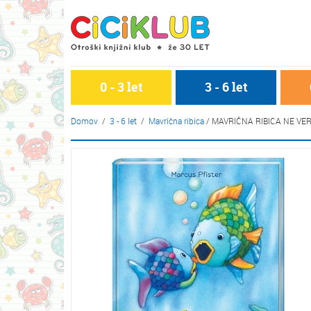
0 - 3 let
3 - 6 let
Domov
/
3 - 6 let
/
Mavrična ribica
/
MAVRIČNA RIBICA NE VE