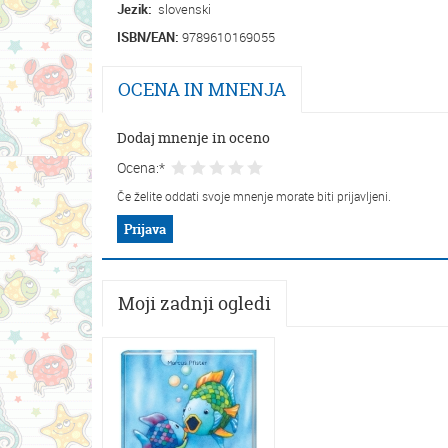
Jezik:
slovenski
ISBN/EAN:
9789610169055
OCENA IN MNENJA
Dodaj mnenje in oceno
Ocena:*
Če želite oddati svoje mnenje morate biti prijavljeni.
Prijava
Moji zadnji ogledi