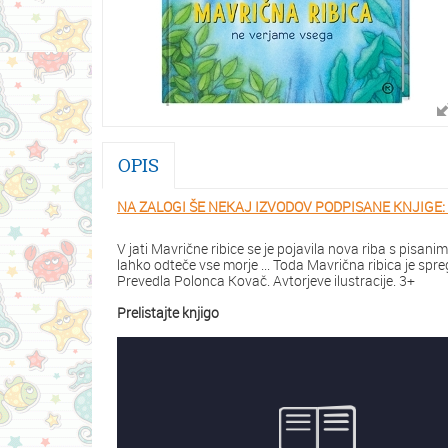
OPIS
NA ZALOGI ŠE NEKAJ IZVODOV PODPISANE KNJIGE: kli
V jati Mavrične ribice se je pojavila nova riba s pisani
lahko odteče vse morje ... Toda Mavrična ribica je spre
Prevedla Polonca Kovač. Avtorjeve ilustracije. 3+
Prelistajte knjigo