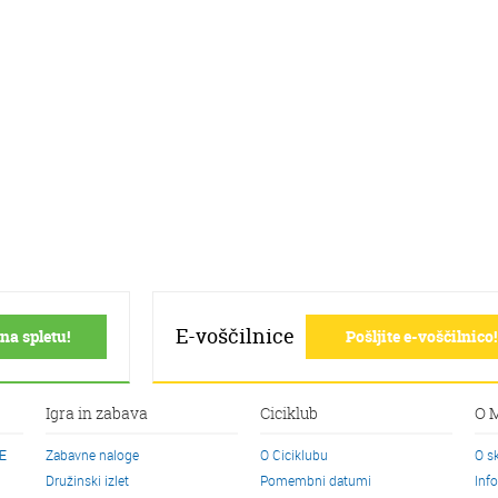
E-voščilnice
na spletu!
Pošljite e-voščilnico!
Igra in zabava
Ciciklub
O 
CE
Zabavne naloge
O Ciciklubu
O s
Družinski izlet
Pomembni datumi
Inf