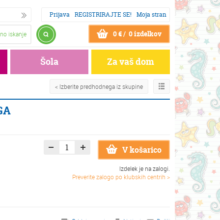
Prijava
REGISTRIRAJTE SE!
Moja stran
0 € / 0 izdelkov
no iskanje
Šola
Za vaš dom
< Izberite predhodnega iz skupine
GA
V košarico
Izdelek je na zalogi.
Preverite zalogo po klubskih centrih >