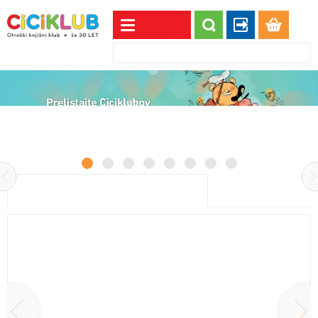
Oddelki
Prijava
REGISTRIRAJTE SE!
Moja stran
Novosti iz POLETNEGA kataloga