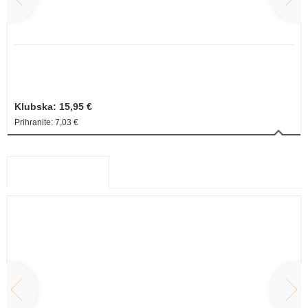
DAN S PRIJATELJI
PHILIP WAECHTER
Klubska: 15,95 €
Prihranite: 7,03 €
ŽEPNICE 2 + 1