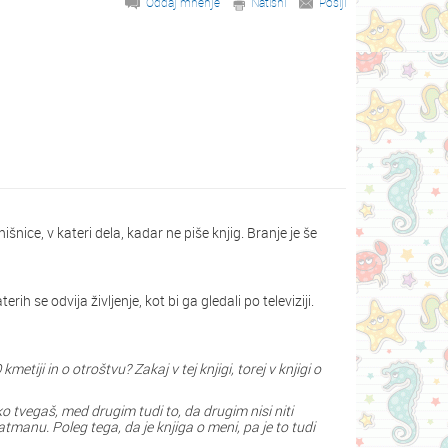
Oddaj mnenje
Natisni
Pošlji
nice, v kateri dela, kadar ne piše knjig. Branje je še
h se odvija življenje, kot bi ga gledali po televiziji.
ji in o otroštvu? Zakaj v tej knjigi, torej v knjigi o
iko tvegaš, med drugim tudi to, da drugim nisi niti
Batmanu. Poleg tega, da je knjiga o meni, pa je to tudi