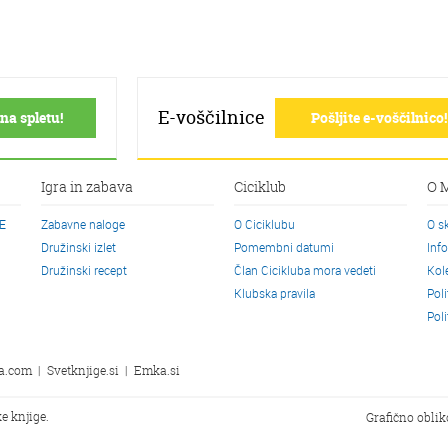
E-voščilnice
na spletu!
Pošljite e-voščilnico!
Igra in zabava
Ciciklub
O 
CE
Zabavne naloge
O Ciciklubu
O s
Družinski izlet
Pomembni datumi
Inf
Družinski recept
Član Cicikluba mora vedeti
Kol
Klubska pravila
Pol
Pol
a.com
|
Svetknjige.si
|
Emka.si
e knjige.
Grafično obli