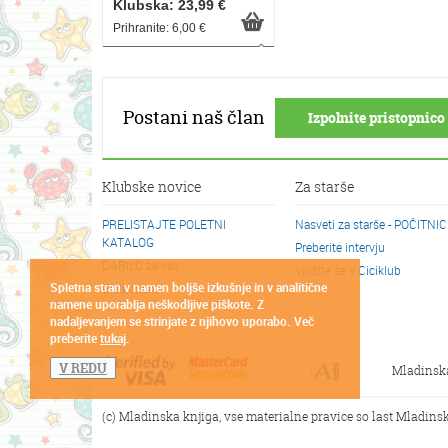
Klubska: 23,99 €
Prihranite: 6,00 €
Postani naš član
Izpolnite pristopnico 
Klubske novice
Za starše
PRELISTAJTE POLETNI
Nasveti za starše - POČITNI
KATALOG
Preberite intervju
DARILO za vas
Vpišite se v Ciciklub
Spletna stran v namen boljše izkušnje in v analitične
Cicikotički
namene uporablja neškodljive piškote. Z
nadaljevanjem se strinjate z njihovo uporabo. Več
preberite
tukaj
.
V REDU
Mladinsk
(c) Mladinska knjiga, vse materialne pravice so last Mladinsk