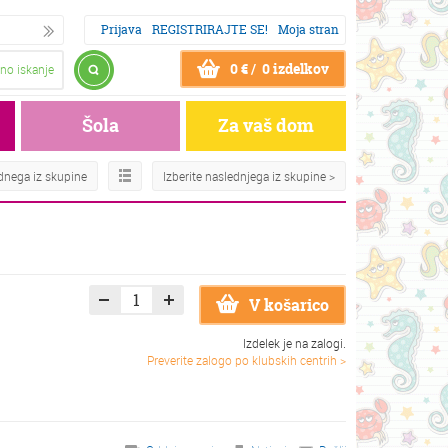
Prijava
REGISTRIRAJTE SE!
Moja stran
0 € / 0 izdelkov
no iskanje
Šola
Za vaš dom
odnega iz skupine
Izberite naslednjega iz skupine >
V košarico
Izdelek je na zalogi.
Preverite zalogo po klubskih centrih >