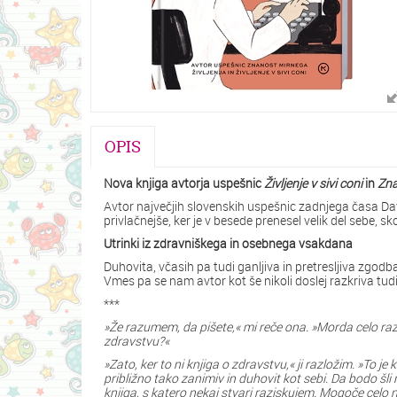
OPIS
Nova knjiga avtorja uspešnic
Življenje v sivi coni
in
Zna
Avtor največjih slovenskih uspešnic zadnjega časa David
privlačnejše, ker je v besede prenesel velik del sebe, s
Utrinki iz zdravniškega in osebnega vsakdana
Duhovita, včasih pa tudi ganljiva in pretresljiva zgodba 
Vmes pa se nam avtor kot še nikoli doslej razkriva tud
***
»Že razumem, da pišete,« mi reče ona. »Morda celo razu
zdravstvu?«
»Zato, ker to ni knjiga o zdravstvu,« ji razložim. »To j
približno tako zanimiv in duhovit kot sebi. Da bodo šli r
knjiga, s katero nekaj stvari raziskujem. Mogoče celo