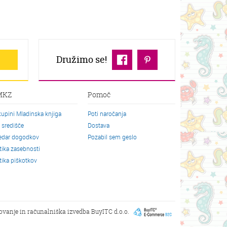
Družimo se!
MKZ
Pomoč
kupini Mladinska knjiga
Poti naročanja
o središče
Dostava
edar dogodkov
Pozabil sem geslo
itika zasebnosti
itika piškotkov
kovanje in računalniška izvedba
BuyITC d.o.o.