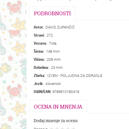
PODROBNOSTI
Avtor:
DAVID ZUPANČIČ
Strani:
272
Vezava:
Trda
Širina:
148 mm
Višina:
208 mm
Debelina:
23 mm
Zbirka:
IZVEN - POLJUDNA ZA ODRASLE
Jezik:
slovenski
ISBN/EAN:
9789610180418
OCENA IN MNENJA
Dodaj mnenje in oceno