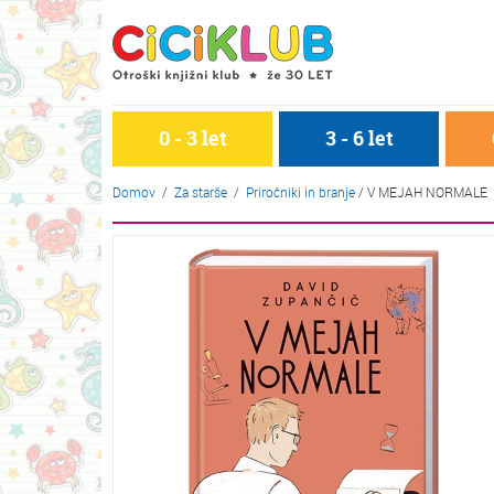
0 - 3 let
3 - 6 let
Domov
/
Za starše
/
Priročniki in branje
/
V MEJAH NORMALE