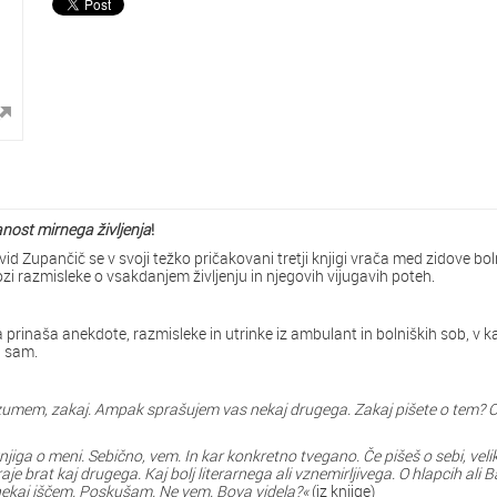
nost mirnega življenja
!
 Zupančič se v svoji težko pričakovani tretji knjigi vrača med zidove bolniš
kozi razmisleke o vsakdanjem življenju in njegovih vijugavih poteh.
prinaša anekdote, razmisleke in utrinke iz ambulant in bolniških sob, v kateri
i sam.
mem, zakaj. Ampak sprašujem vas nekaj drugega. Zakaj pišete o tem? O kmeti
e knjiga o meni. Sebično, vem. In kar konkretno tvegano. Če pišeš o sebi, vel
aje brat kaj drugega. Kaj bolj literarnega ali vznemirljivega. O hlapcih ali 
 nekaj iščem. Poskušam. Ne vem. Bova videla?«
(iz knjige)