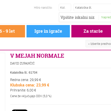
Hitro naročilo:
Napred
6 - 9 let
Igre in igrače
Za starše
< Izberite predh
V MEJAH NORMALE
DAVID ZUPANČIČ
Kataloška št.:
61704
Redna cena: 29,99 €
Klubska cena: 23,99 €
Prihranite: 6,00 €
Cene že vključujejo DDV (5,0 %)