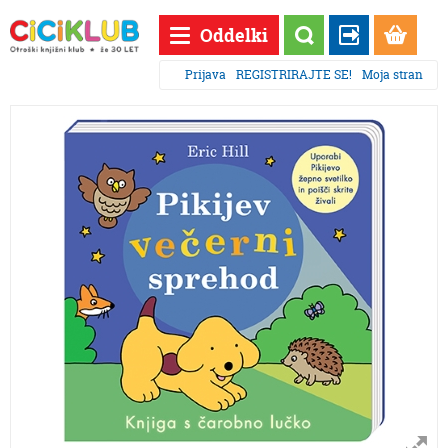
Oddelki
Prijava
REGISTRIRAJTE SE!
Moja stran