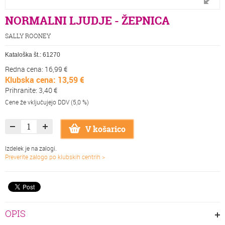
NORMALNI LJUDJE - ŽEPNICA
SALLY ROONEY
Kataloška št.:
61270
Redna cena: 16,99 €
Klubska cena: 13,59 €
Prihranite: 3,40 €
Cene že vključujejo DDV (5,0 %)
V košarico
Izdelek je na zalogi.
Preverite zalogo po klubskih centrih >
OPIS