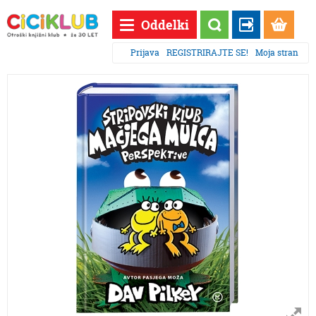
Oddelki
Prijava
REGISTRIRAJTE SE!
Moja stran