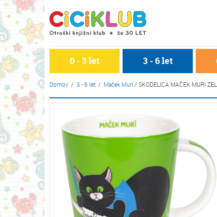
0 - 3 let
3 - 6 let
Domov
/
3 - 6 let
/
Maček Muri
/
SKODELICA MAČEK MURI ZE