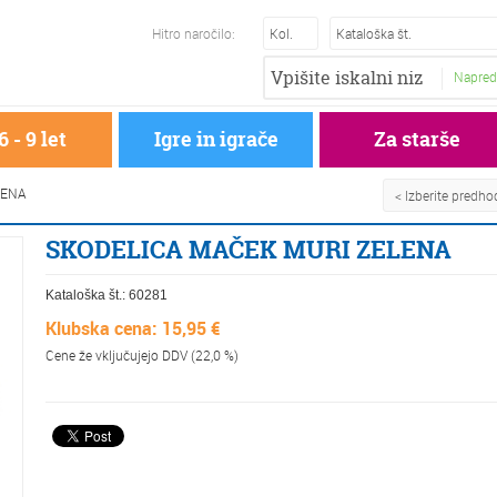
Hitro naročilo:
Napred
6 - 9 let
Igre in igrače
Za starše
LENA
< Izberite predh
SKODELICA MAČEK MURI ZELENA
Kataloška št.:
60281
Klubska cena: 15,95 €
Cene že vključujejo DDV (22,0 %)