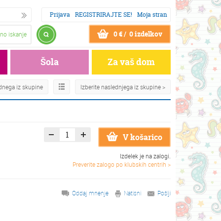
Prijava
REGISTRIRAJTE SE!
Moja stran
0 € / 0 izdelkov
no iskanje
Šola
Za vaš dom
odnega iz skupine
Izberite naslednjega iz skupine >
V košarico
Izdelek je na zalogi.
Preverite zalogo po klubskih centrih >
Oddaj mnenje
Natisni
Pošlji