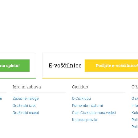
E-voščilnice
na spletu!
Pošljite e-voščilnico!
Igra in zabava
Ciciklub
O 
CE
Zabavne naloge
O Ciciklubu
O s
Družinski izlet
Pomembni datumi
Inf
Družinski recept
Član Cicikluba mora vedeti
Kol
Klubska pravila
Pol
Pol