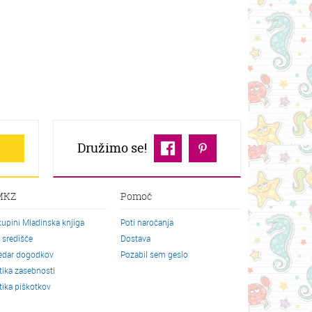
Družimo se!
MKZ
Pomoč
kupini Mladinska knjiga
Poti naročanja
o središče
Dostava
edar dogodkov
Pozabil sem geslo
itika zasebnosti
itika piškotkov