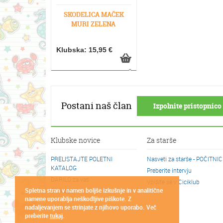
SKODELICA MAČEK
MURI ZELENA
Klubska: 15,95 €
Postani naš član
Izpolnite pristopnico 
Klubske novice
Za starše
PRELISTAJTE POLETNI
Nasveti za starše - POČITNI
KATALOG
Preberite intervju
DARILO za vas
Vpišite se v Ciciklub
Spletna stran v namen boljše izkušnje in v analitične
Cicikotički
namene uporablja neškodljive piškote. Z
nadaljevanjem se strinjate z njihovo uporabo. Več
preberite
tukaj
.