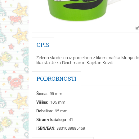
OPIS
Zeleno skodelico iz porcelana z likom mačka Murija dob
lika sta Jelka Reichman in Kajetan Kovič.
PODROBNOSTI
Širina:
95 mm
Višina:
105 mm
Debelina:
95 mm
Stran v katalogu:
41
ISBN/EAN:
3831039895469