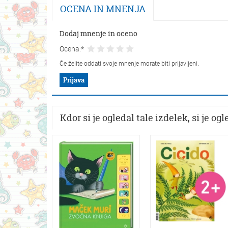
OCENA IN MNENJA
Dodaj mnenje in oceno
Ocena:*
Če želite oddati svoje mnenje morate biti prijavljeni.
Prijava
Kdor si je ogledal tale izdelek, si je ogle