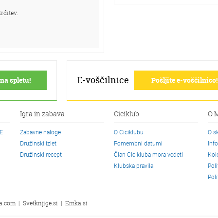
rditev.
E-voščilnice
na spletu!
Pošljite e-voščilnico!
Igra in zabava
Ciciklub
O 
CE
Zabavne naloge
O Ciciklubu
O s
Družinski izlet
Pomembni datumi
Inf
Družinski recept
Član Cicikluba mora vedeti
Kol
Klubska pravila
Pol
Pol
a.com
|
Svetknjige.si
|
Emka.si