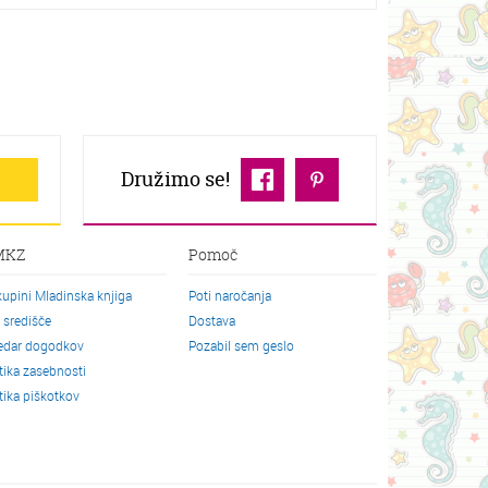
Družimo se!
MKZ
Pomoč
kupini Mladinska knjiga
Poti naročanja
o središče
Dostava
edar dogodkov
Pozabil sem geslo
itika zasebnosti
itika piškotkov