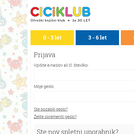
0 - 3 let
3 - 6 let
Prijava
Vpišite e-naslov ali čl. številko:
Moje geslo:
Ste pozabili geslo?
Želite spremeniti geslo?
Ste nov spletni uporabnik?