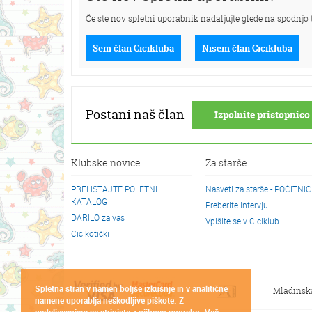
Če ste nov spletni uporabnik nadaljujte glede na spodnjo t
Sem član Cicikluba
Nisem član Cicikluba
Postani naš član
Izpolnite pristopnico 
Klubske novice
Za starše
PRELISTAJTE POLETNI
Nasveti za starše - POČITNI
KATALOG
Preberite intervju
DARILO za vas
Vpišite se v Ciciklub
Cicikotički
Spletna stran v namen boljše izkušnje in v analitične
Mladinsk
namene uporablja neškodljive piškote. Z