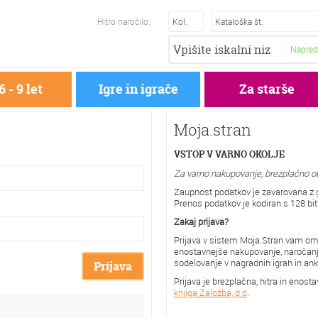
Hitro naročilo:
Napred
6 - 9 let
Igre in igrače
Za starše
Moja.stran
VSTOP V VARNO OKOLJE
Za varno nakupovanje, brezplačno obv
Zaupnost podatkov je zavarovana z
Prenos podatkov je kodiran s 128 bi
Zakaj prijava?
Prijava v sistem Moja.Stran vam om
enostavnejše nakupovanje, naročanje
sodelovanje v nagradnih igrah in anke
Prijava
Prijava je brezplačna, hitra in enos
knjiga Založba, d.d
.