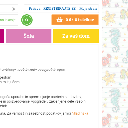
Prijava
REGISTRIRAJTE SE!
Moja stran
0 € / 0 izdelkov
no iskanje
Šola
Za vaš dom
eščanje, sodelovanje v nagradnih igrah, ...
 geslom.
tnim ključem.
ogoča uporabo in spreminjanje osebnih nastavitev,
 in poizvedovanje, vpoglede v zaklenjene dele vsebin,
tah ...
tavna. Za varnost in zasebnost podatkov jamči
Mladinska