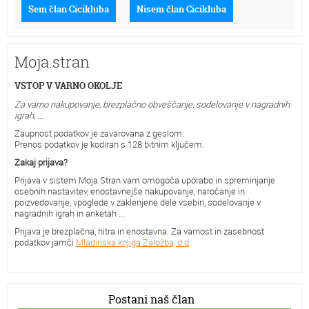
Sem član Cicikluba
Nisem član Cicikluba
Moja.stran
VSTOP V VARNO OKOLJE
Za varno nakupovanje, brezplačno obveščanje, sodelovanje v nagradnih
igrah, ...
Zaupnost podatkov je zavarovana z geslom.
Prenos podatkov je kodiran s 128 bitnim ključem.
Zakaj prijava?
Prijava v sistem Moja.Stran vam omogoča uporabo in spreminjanje
osebnih nastavitev, enostavnejše nakupovanje, naročanje in
poizvedovanje, vpoglede v zaklenjene dele vsebin, sodelovanje v
nagradnih igrah in anketah ...
Prijava je brezplačna, hitra in enostavna. Za varnost in zasebnost
podatkov jamči
Mladinska knjiga Založba, d.d
.
Postani naš član