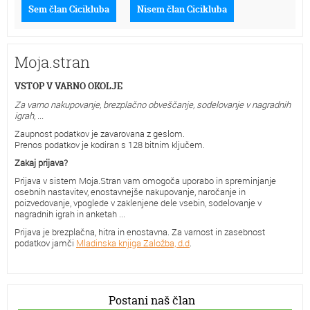
Sem član Cicikluba
Nisem član Cicikluba
Moja.stran
VSTOP V VARNO OKOLJE
Za varno nakupovanje, brezplačno obveščanje, sodelovanje v nagradnih
igrah, ...
Zaupnost podatkov je zavarovana z geslom.
Prenos podatkov je kodiran s 128 bitnim ključem.
Zakaj prijava?
Prijava v sistem Moja.Stran vam omogoča uporabo in spreminjanje
osebnih nastavitev, enostavnejše nakupovanje, naročanje in
poizvedovanje, vpoglede v zaklenjene dele vsebin, sodelovanje v
nagradnih igrah in anketah ...
Prijava je brezplačna, hitra in enostavna. Za varnost in zasebnost
podatkov jamči
Mladinska knjiga Založba, d.d
.
Postani naš član