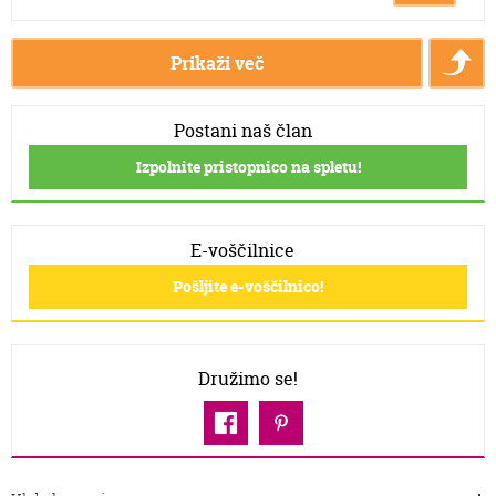
Prikaži več
Postani naš član
Izpolnite pristopnico na spletu!
E-voščilnice
Pošljite e-voščilnico!
Družimo se!