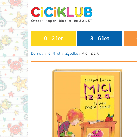
0 - 3 let
3 - 6 let
Domov
/
6 - 9 let
/
Zgodbe
/
MICI IZ 2.A