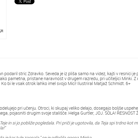
dan podaril stric Zdravko. Seveda je iz pliša samo na videz, kajti v resnici
je tako pametna, pristane naravnost v drugem razredu, pri učiteljici Minki. Z
os! Ko bi le vsak otrok lahko imel svojo Mici! Ilustriral Matjaž Schmidt. 6+
 sodelujejo pri učenju. Otroci, ki skupaj veliko delajo, dosegajo boljše uspe
ugega, pojasniti drugim svoje stališče. Helga Gurtler, JOJ. ŠOLA! RESNOS
 Teje in si jo pobliže pogledala. Pri priči je ugotovila, da Teja spi trdno ko
a!"
da je kar tule zaspala," se je odločila gospa Minka.