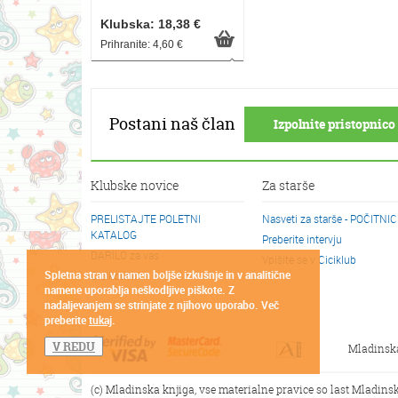
Klubska: 18,38 €
Prihranite: 4,60 €
Postani naš član
Izpolnite pristopnico 
Klubske novice
Za starše
PRELISTAJTE POLETNI
Nasveti za starše - POČITNI
KATALOG
Preberite intervju
DARILO za vas
Vpišite se v Ciciklub
Spletna stran v namen boljše izkušnje in v analitične
Cicikotički
namene uporablja neškodljive piškote. Z
nadaljevanjem se strinjate z njihovo uporabo. Več
preberite
tukaj
.
V REDU
Mladinsk
(c) Mladinska knjiga, vse materialne pravice so last Mladinsk