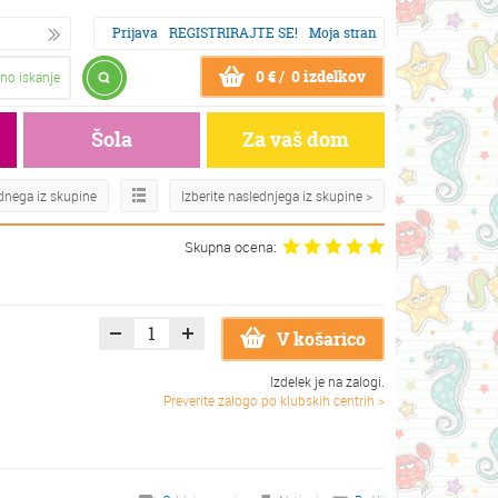
Prijava
REGISTRIRAJTE SE!
Moja stran
0 € / 0 izdelkov
no iskanje
Šola
Za vaš dom
odnega iz skupine
Izberite naslednjega iz skupine >
Skupna ocena:
V košarico
Izdelek je na zalogi.
Preverite zalogo po klubskih centrih >