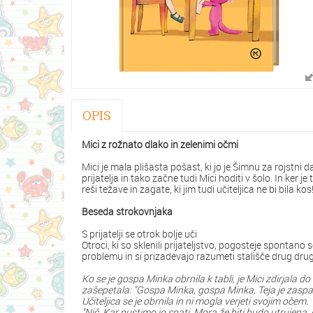
OPIS
Mici z rožnato dlako in zelenimi očmi
Mici je mala plišasta pošast, ki jo je Šimnu za rojstni 
prijatelja in tako začne tudi Mici hoditi v šolo. In ker 
reši težave in zagate, ki jim tudi učiteljica ne bi bila k
Beseda strokovnjaka
S prijatelji se otrok bolje uči
Otroci, ki so sklenili prijateljstvo, pogosteje spontano
problemu in si prizadevajo razumeti stališče drug dr
Ko se je gospa Minka obrnila k tabli, je Mici zdirjala do
zašepetala: "Gospa Minka, gospa Minka, Teja je zaspal
Učiteljica se je obrnila in ni mogla verjeti svojim očem.
"Nič. Kar pustimo jo spati. Mora že biti hudo utrujena, 