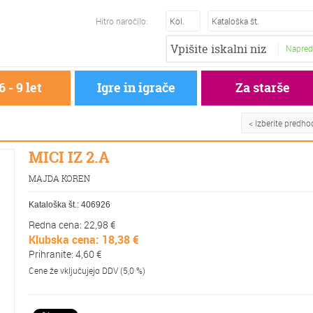
Hitro naročilo:
Napred
6 - 9 let
Igre in igrače
Za starše
< Izberite predh
MICI IZ 2.A
MAJDA KOREN
Kataloška št.:
406926
Redna cena: 22,98 €
Klubska cena: 18,38 €
Prihranite: 4,60 €
Cene že vključujejo DDV (5,0 %)