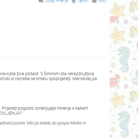
Oddaj mnenje
Natisni
Pošlji
 je pravcata živa pošast. S Šimnom sta nerazdružljiva
 otroki iz razreda se kmalu spoprijatelji. Marsikdaj pa
he. Prijatelji pogosto izmenjujejo mnenja o kakem
T ŽIVLJENJA?
t medved pozimi. Mici je stekla do gospe Minke in