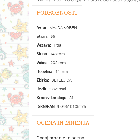
PODROBNOSTI
Avtor:
MAJDA KOREN
Strani:
96
Vezava:
Trda
Širina:
148 mm
Višina:
208 mm
Debelina:
14 mm
Zbirka:
DETELJICA
Jezik:
slovenski
Stran v katalogu:
31
ISBN/EAN:
9789610105275
OCENA IN MNENJA
Dodaj mnenje in oceno