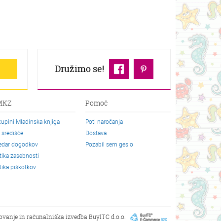
Družimo se!
MKZ
Pomoč
kupini Mladinska knjiga
Poti naročanja
o središče
Dostava
edar dogodkov
Pozabil sem geslo
itika zasebnosti
itika piškotkov
kovanje in računalniška izvedba
BuyITC d.o.o.