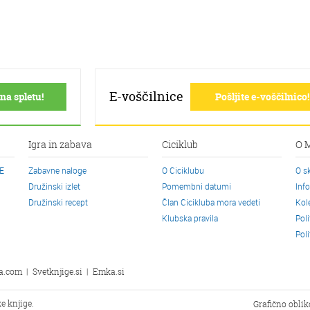
E-voščilnice
na spletu!
Pošljite e-voščilnico!
Igra in zabava
Ciciklub
O 
CE
Zabavne naloge
O Ciciklubu
O s
Družinski izlet
Pomembni datumi
Inf
Družinski recept
Član Cicikluba mora vedeti
Kol
Klubska pravila
Pol
Pol
a.com
|
Svetknjige.si
|
Emka.si
e knjige.
Grafično obli