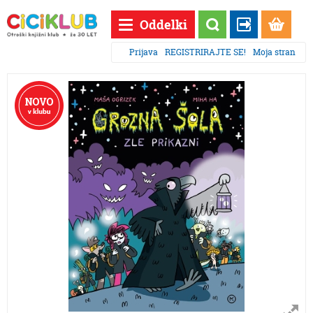
Oddelki
Prijava
REGISTRIRAJTE SE!
Moja stran