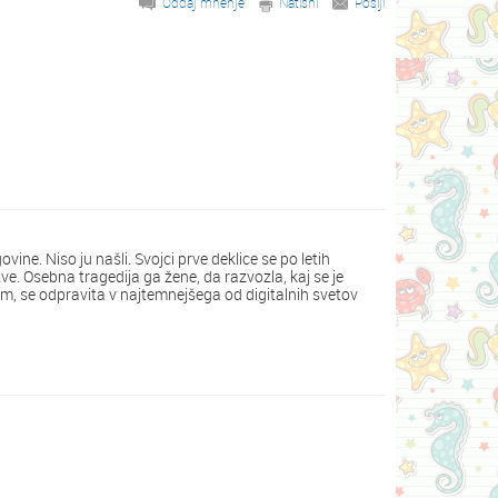
Oddaj mnenje
Natisni
Pošlji
rgovine. Niso ju našli. Svojci prve deklice se po letih
. Osebna tragedija ga žene, da razvozla, kaj se je
, se odpravita v najtemnejšega od digitalnih svetov