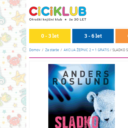
0 - 3 let
3 - 6 let
Domov
/
Za starše
/
AKCIJA ŽEPNIC 2 + 1 GRATIS
/
SLADKO S