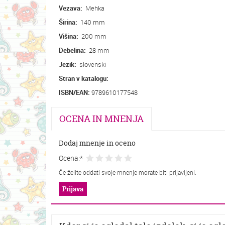
Vezava:
Mehka
Širina:
140 mm
Višina:
200 mm
Debelina:
28 mm
Jezik:
slovenski
Stran v katalogu:
ISBN/EAN:
9789610177548
OCENA IN MNENJA
Dodaj mnenje in oceno
Ocena:*
Če želite oddati svoje mnenje morate biti prijavljeni.
Prijava