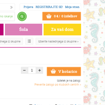
Prijava
REGISTRIRAJTE SE!
Moja stran
0 € / 0 izdelkov
no iskanje
Šola
Za vaš dom
odnega iz skupine
Izberite naslednjega iz skupine >
V košarico
Izdelek je na zalogi.
Preverite zalogo po klubskih centrih >