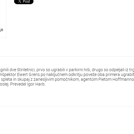
inili dve štiriletnici, prvo so ugrabili v parkirni hiši, drugo so odpeljali iz t
Inšpektor Ewert Grens po naključnem odkritju poveže oba primera ugrabitve
a spleta in skupaj z zanesljivim pomočnikom, agentom Pietom Hoffmannom
slej. Prevedel Igor Harb.