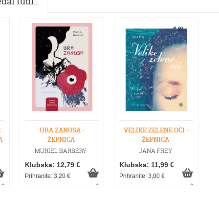
dal tudi...
E
URA ZANOSA -
VELIKE ZELENE OČI -
A
ŽEPNICA
ŽEPNICA
MURIEL BARBERY
JANA FREY
Klubska: 12,79 €
Klubska: 11,99 €
Prihranite: 3,20 €
Prihranite: 3,00 €