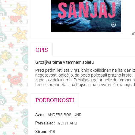
OPIS
Grozljiva tema v temnem spletu
Pred petimi leti sta v različnih okoliščinah na isti dan izg
negotovosti odločijo, da bodo pokopali prazno krsto. 
zgodilo z deklicama. Preiskava ga pripelje do temneg
ter se spopadeta z najhujšo in najnevarnejšo nalogo do
PODROBNOSTI
Avtor:
ANDERS ROSLUND
Prevajalec:
IGOR HARB
Strani:
416