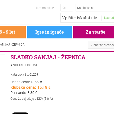
Hitro naročilo:
Napred
6 - 9 let
Igre in igrače
Za starše
ANJAJ - ŽEPNICA
< Izberite predh
SLADKO SANJAJ - ŽEPNICA
ANDERS ROSLUND
Kataloška št.:
61257
Redna cena: 18,99 €
Klubska cena: 15,19 €
Prihranite: 3,80 €
Cene že vključujejo DDV (5,0 %)