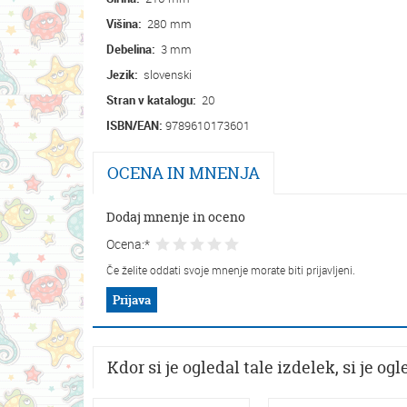
Višina:
280 mm
Debelina:
3 mm
Jezik:
slovenski
Stran v katalogu:
20
ISBN/EAN:
9789610173601
OCENA IN MNENJA
Dodaj mnenje in oceno
Ocena:*
Če želite oddati svoje mnenje morate biti prijavljeni.
Prijava
Kdor si je ogledal tale izdelek, si je ogle