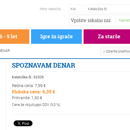
Hitro naročilo:
Napred
6 - 9 let
Igre in igrače
Za starše
DENAR
< Izberite predh
SPOZNAVAM DENAR
Kataloška št.:
61026
Redna cena: 7,99 €
Klubska cena: 6,39 €
Prihranite: 1,60 €
Cene že vključujejo DDV (5,0 %)