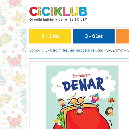
0 - 3 let
3 - 6 let
Domov
/
3 - 6 let
/
Rešujem naloge in se učim
/
SPOZNAVAM 