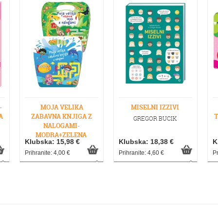
-
MOJA VELIKA
MISELNI IZZIVI
A
ZABAVNA KNJIGA Z
T
GREGOR BUCIK
NALOGAMI-
MODRA+ZELENA
Klubska: 15,98 €
Klubska: 18,38 €
K
Prihranite: 4,00 €
Prihranite: 4,60 €
Pr