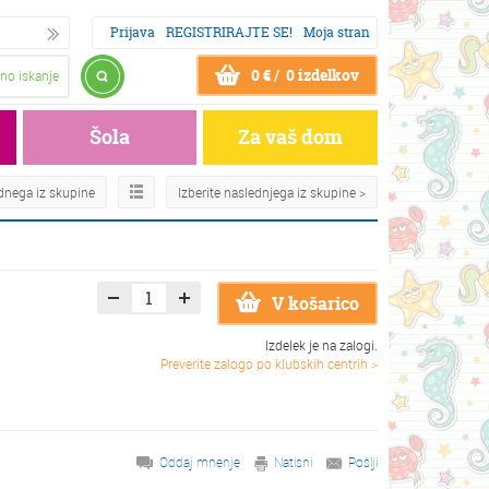
Prijava
REGISTRIRAJTE SE!
Moja stran
0 € / 0 izdelkov
no iskanje
Šola
Za vaš dom
odnega iz skupine
Izberite naslednjega iz skupine >
V košarico
Izdelek je na zalogi.
Preverite zalogo po klubskih centrih >
Oddaj mnenje
Natisni
Pošlji