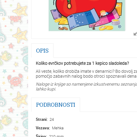
OPIS
Koliko evrčkov potrebujete za 1 kepico sladoleda?
Ali veste, koliko drobiža imate v denarnici? Bo dovolj
pomočjo zabavnih nalog bodo otroci spoznavali denar, p
Naloge iz knjige so namenjene izkustvenemu seznanjanj
lahko kupi.
PODROBNOSTI
Strani:
24
Vezava:
Mehka
Širina:
210 mm