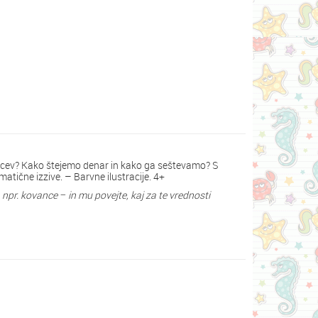
nkovcev? Kako štejemo denar in kako ga seštevamo? S
atične izzive. – Barvne ilustracije. 4+
npr. kovance − in mu povejte, kaj za te vrednosti