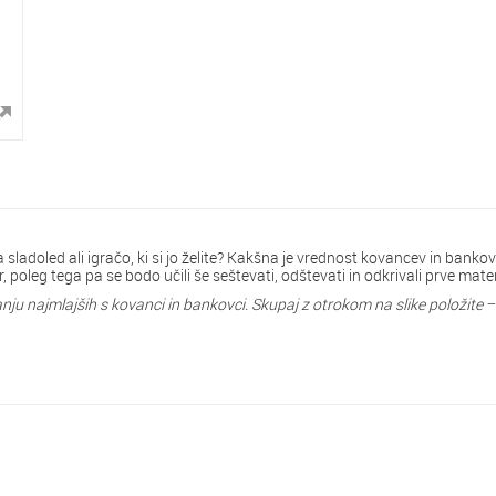
 za sladoled ali igračo, ki si jo želite? Kakšna je vrednost kovancev in ba
oleg tega pa se bodo učili še seštevati, odštevati in odkrivali prve matem
u najmlajših s kovanci in bankovci. Skupaj z otrokom na slike položite − 