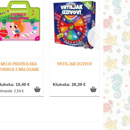
MOJA PREDŠOLSKA
VRTILJAK IZZIVOV
OSTRIŽ
ORBICA Z NALOGAMI
JULIA D
lubska: 10,40 €
Klubska: 26,39 €
Klubska: 1
ihranite: 2,59 €
Prihranite: 4