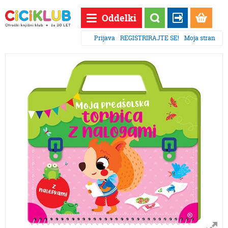
Oddelki
Prijava
REGISTRIRAJTE SE!
Moja stran