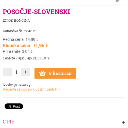
POSOČJE-SLOVENSKI
IZTOK BONČINA
Kataloška št.:
584615
Redna cena: 14,99 €
Klubska cena: 11,95 €
Prihranite: 3,04 €
Cene že vključujejo DDV (5,0 %)
V košarico
Izdelek je na zalogi.
Preverite zalogo po klubskih centrih >
OPIS