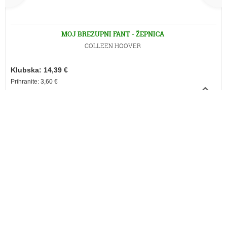
MOJ BREZUPNI FANT - ŽEPNICA
COLLEEN HOOVER
Klubska: 14,39 €
Prihranite: 3,60 €
Brezplačna dostava
Ob nakupu nad 30,00 €.
Sicer je strošek dostave 3,55 €.
Plačilne kartice
Visa, Visa-Electron, MasterCard, Activa, Activa Maestro.