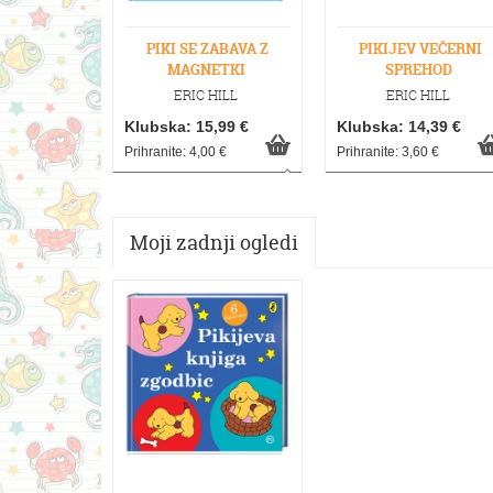
PIKI SE ZABAVA Z
PIKIJEV VEČERNI
MAGNETKI
SPREHOD
ERIC HILL
ERIC HILL
Klubska: 15,99 €
Klubska: 14,39 €
Prihranite: 4,00 €
Prihranite: 3,60 €
Moji zadnji ogledi