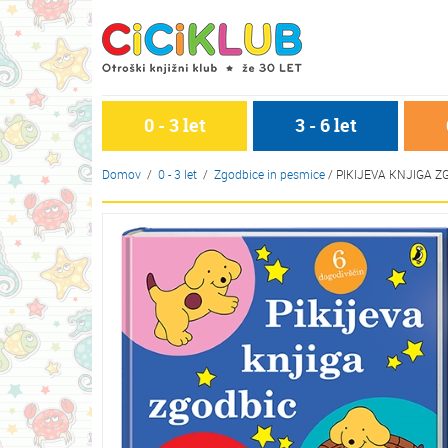
0 - 3 let
3 - 6 let
Domov
/
0 - 3 let
/
Zgodbice in pesmice
/
PIKIJEVA KNJIGA Z