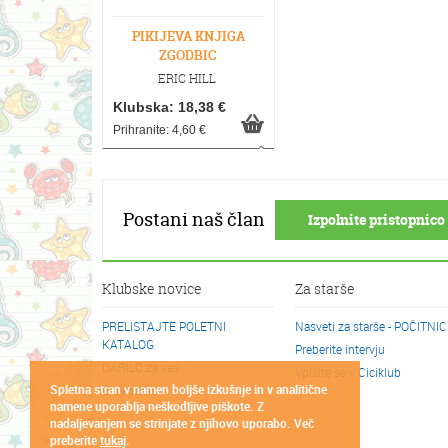
PIKIJEVA KNJIGA
ZGODBIC
ERIC HILL
Klubska: 18,38 €
Prihranite: 4,60 €
Postani naš član
Izpolnite pristopnico 
Klubske novice
Za starše
PRELISTAJTE POLETNI
Nasveti za starše - POČITNI
KATALOG
Preberite intervju
DARILO za vas
Vpišite se v Ciciklub
Spletna stran v namen boljše izkušnje in v analitične
Cicikotički
namene uporablja neškodljive piškote. Z
nadaljevanjem se strinjate z njihovo uporabo. Več
preberite
tukaj
.