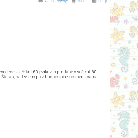
Oddaj mnenje
Natisni
Pošlji
evedene v več kot 60 jezikov in prodane v več kot 60
ena in Štefan, nad vsemi pa z budnim očesom bedi mama