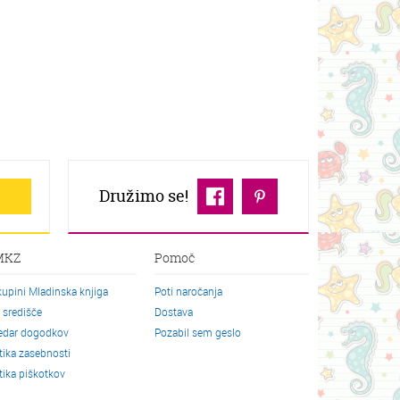
Družimo se!
MKZ
Pomoč
kupini Mladinska knjiga
Poti naročanja
o središče
Dostava
edar dogodkov
Pozabil sem geslo
itika zasebnosti
itika piškotkov