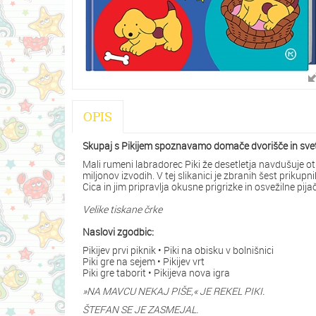
OPIS
Skupaj s Pikijem spoznavamo domače dvorišče in sve
Mali rumeni labradorec Piki že desetletja navdušuje ot
miljonov izvodih. V tej slikanici je zbranih šest prik
Cica in jim pripravlja okusne prigrizke in osvežilne pija
Velike tiskane črke
Naslovi zgodbic:
Pikijev prvi piknik • Piki na obisku v bolnišnici
Piki gre na sejem • Pikijev vrt
Piki gre taborit • Pikijeva nova igra
»NA MAVCU NEKAJ PIŠE,« JE REKEL PIKI.
ŠTEFAN SE JE ZASMEJAL.