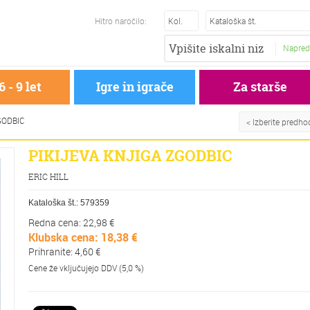
Hitro naročilo:
Napred
6 - 9 let
Igre in igrače
Za starše
GODBIC
< Izberite predh
PIKIJEVA KNJIGA ZGODBIC
ERIC HILL
Kataloška št.:
579359
Redna cena: 22,98 €
Klubska cena: 18,38 €
Prihranite: 4,60 €
Cene že vključujejo DDV (5,0 %)