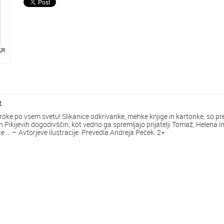
t
roke po vsem svetu! Slikanice odkrivanke, mehke knjige in kartonke, so pr
upnih Pikijevih dogodivščin; kot vedno ga spremljajo prijatelji Tomaž, Hel
če ... – Avtorjeve ilustracije. Prevedla Andreja Peček. 2+