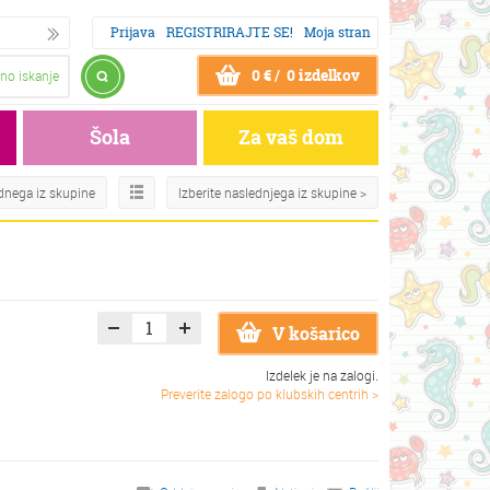
Prijava
REGISTRIRAJTE SE!
Moja stran
0 € / 0 izdelkov
no iskanje
Šola
Za vaš dom
odnega iz skupine
Izberite naslednjega iz skupine >
V košarico
Izdelek je na zalogi.
Preverite zalogo po klubskih centrih >