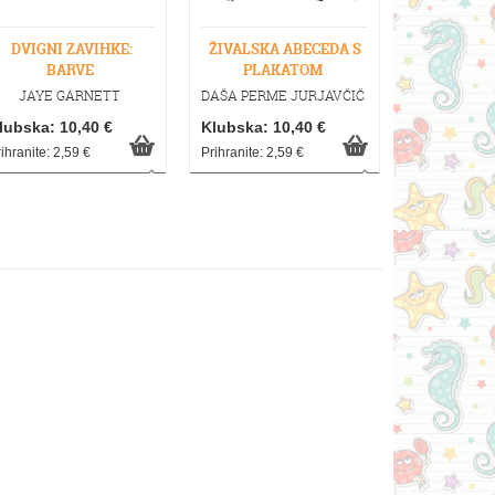
DVIGNI ZAVIHKE:
ŽIVALSKA ABECEDA S
ZVERJ
BARVE
PLAKATOM
POSTA
JAYE GARNETT
DAŠA PERME JURJAVČIČ
JULIA D
lubska: 10,40 €
Klubska: 10,40 €
Klubska: 1
ihranite: 2,59 €
Prihranite: 2,59 €
Prihranite: 4