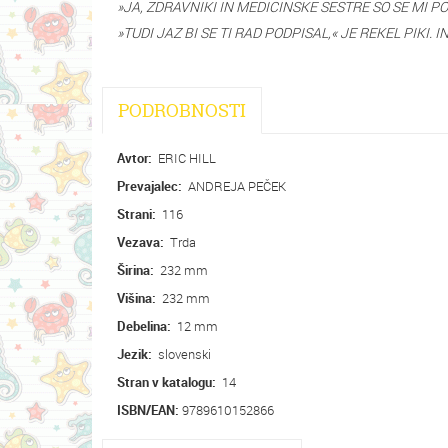
»JA, ZDRAVNIKI IN MEDICINSKE SESTRE SO SE MI P
»TUDI JAZ BI SE TI RAD PODPISAL,« JE REKEL PIKI
PODROBNOSTI
Avtor:
ERIC HILL
Prevajalec:
ANDREJA PEČEK
Strani:
116
Vezava:
Trda
Širina:
232 mm
Višina:
232 mm
Debelina:
12 mm
Jezik:
slovenski
Stran v katalogu:
14
ISBN/EAN:
9789610152866