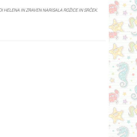
TUDI HELENA IN ZRAVEN NARISALA ROŽICE IN SRČEK.