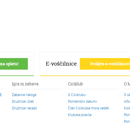
E-voščilnice
na spletu!
Pošljite e-voščilnico!
Igra in zabava
Ciciklub
O 
CE
Zabavne naloge
O Ciciklubu
O s
Družinski izlet
Pomembni datumi
Inf
Družinski recept
Član Cicikluba mora vedeti
Kol
Klubska pravila
Pol
Pol